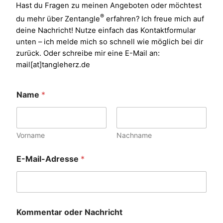
Hast du Fragen zu meinen Angeboten oder möchtest
®
du mehr über Zentangle
erfahren? Ich freue mich auf
deine Nachricht! Nutze einfach das Kontaktformular
unten – ich melde mich so schnell wie möglich bei dir
zurück. Oder schreibe mir eine E-Mail an:
mail[at]tangleherz.de
Name
*
Vorname
Nachname
E
E-Mail-Adresse
*
-
M
a
i
l
-
Kommentar oder Nachricht
A